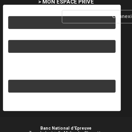
> MON ESPACE PRIVÉ
Nom d'utilisateur
Mot de passe
Saisissez votre réponse en chiffres
quatre × un =
Banc National d'Epreuve