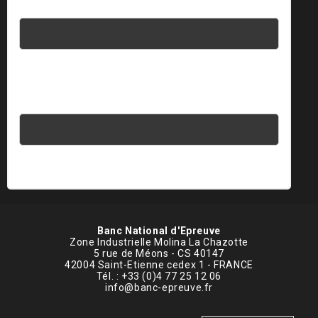
Mot de passe
Saisissez votre réponse en chiffres
19 − 5 =
Banc National d'Epreuve
Zone Industrielle Molina La Chazotte
5 rue de Méons - CS 40147
42004 Saint-Etienne cedex 1 - FRANCE
Tél. : +33 (0)4 77 25 12 06
info@banc-epreuve.fr