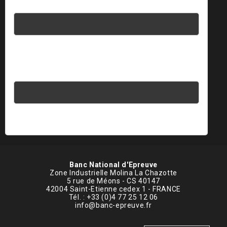
Mot de passe
Saisissez votre réponse en chiffres
trois × 3 =
Banc National d'Epreuve
Zone Industrielle Molina La Chazotte
5 rue de Méons - CS 40147
42004 Saint-Etienne cedex 1 - FRANCE
Tél. : +33 (0)4 77 25 12 06
info@banc-epreuve.fr