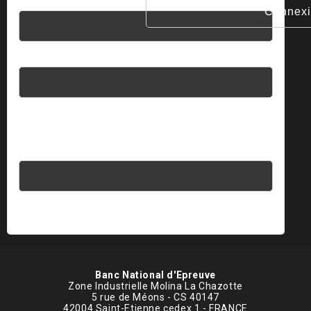
Nom d'utilisateur
Mot de passe
Saisissez votre réponse en chiffres
cinq × quatre =
Banc National d'Epreuve
Zone Industrielle Molina La Chazotte
5 rue de Méons - CS 40147
42004 Saint-Etienne cedex 1 - FRANCE