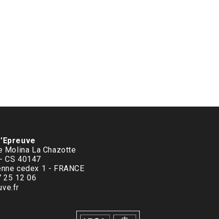
d'Epreuve
le Molina La Chazotte
 - CS 40147
enne cedex 1 - FRANCE
77 25 12 06
ve.fr