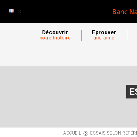
FR
Découvrir
Eprouver
notre histoire
une arme
E
ESSAIS SELON RÉFÉR