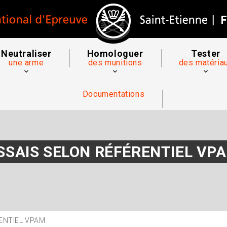
Neutraliser
Homologuer
Tester
une arme
des munitions
des matéria
Documentations
SSAIS SELON RÉFÉRENTIEL VP
ENTIEL VPAM