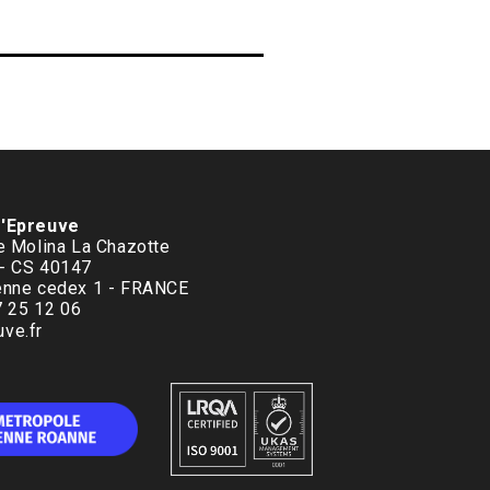
d'Epreuve
le Molina La Chazotte
 - CS 40147
enne cedex 1 - FRANCE
77 25 12 06
ve.fr