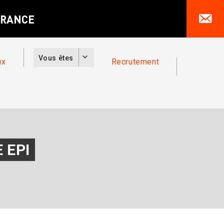
Vous êtes
ux
Recrutement
 EPI