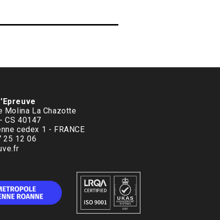
d'Epreuve
le Molina La Chazotte
 - CS 40147
enne cedex 1 - FRANCE
77 25 12 06
ve.fr